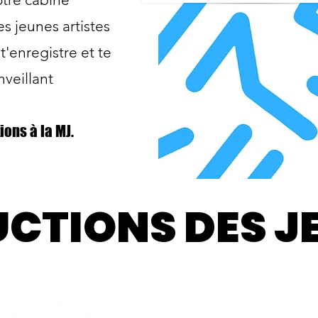
s jeunes artistes
t'enregistre et te
nveillant
ions à la MJ.
CTIONS DES J